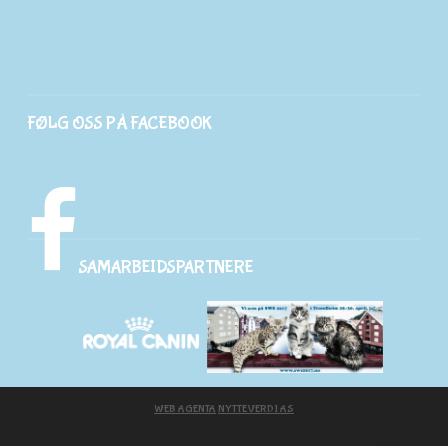
FØLG OSS PÅ FACEBOOK
SAMARBEIDSPARTNERE
WEB AGENTA
NYTTEVERDI AS