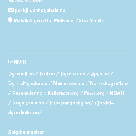
932 68 385
post@denhoyehale.no
Malvikvegen 815, Midtsand, 7563 Malvik
LENKER
Dyrenett.no
/
Fod.no
/
Dyrebar.no
/
Spca.no
/
Dyrsrettigheter.no
/
Mainecoon.no
/
Norskskogkatt.no
/
Rasekatter.no
/
Katteraser.org
/
Paws.org
/
NOAH
/
Royalcanin.no
/
hundsomhobby.no/
stjordal-
dyreklinikk.no/
Salgsbetingelser