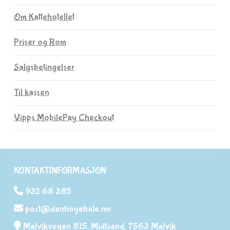
Om Kattehotellet
Priser og Rom
Salgsbetingelser
Til kassen
Vipps MobilePay Checkout
KONTAKTINFORMASJON
932 68 385
post@denhoyehale.no
Malvikvegen 815, Midtsand, 7563 Malvik