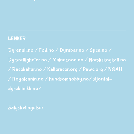
LENKER
Dyrenett.no
/
Fod.no
/
Dyrebar.no
/
Spca.no
/
Dyrsrettigheter.no
/
Mainecoon.no
/
Norskskogkatt.no
/
Rasekatter.no
/
Katteraser.org
/
Paws.org
/
NOAH
/
Royalcanin.no
/
hundsomhobby.no/
stjordal-
dyreklinikk.no/
Salgsbetingelser