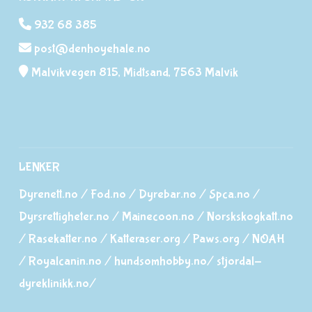
932 68 385
post@denhoyehale.no
Malvikvegen 815, Midtsand, 7563 Malvik
LENKER
Dyrenett.no
/
Fod.no
/
Dyrebar.no
/
Spca.no
/
Dyrsrettigheter.no
/
Mainecoon.no
/
Norskskogkatt.no
/
Rasekatter.no
/
Katteraser.org
/
Paws.org
/
NOAH
/
Royalcanin.no
/
hundsomhobby.no/
stjordal-
dyreklinikk.no/