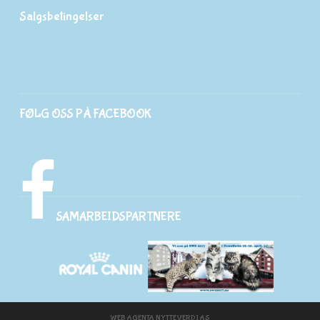
Salgsbetingelser
FØLG OSS PÅ FACEBOOK
SAMARBEIDSPARTNERE
WEB AGENTA
NYTTEVERDI AS